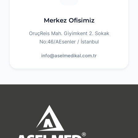
Merkez Ofisimiz
OruçReis Mah. Giyimkent 2. Sokak
No:46/A
Esenler / İstanbul
info@aselmedikal.com.tr