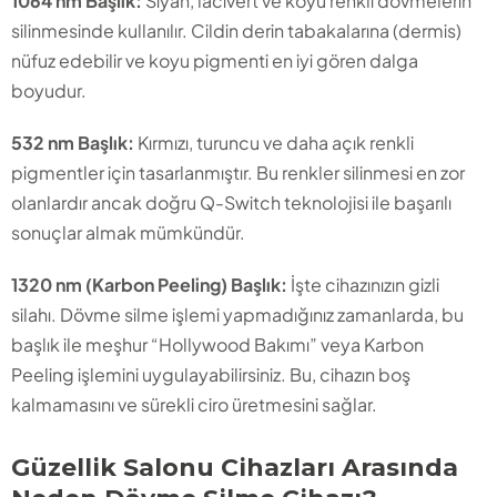
1064 nm Başlık:
Siyah, lacivert ve koyu renkli dövmelerin
silinmesinde kullanılır. Cildin derin tabakalarına (dermis)
nüfuz edebilir ve koyu pigmenti en iyi gören dalga
boyudur.
532 nm Başlık:
Kırmızı, turuncu ve daha açık renkli
pigmentler için tasarlanmıştır. Bu renkler silinmesi en zor
olanlardır ancak doğru Q-Switch teknolojisi ile başarılı
sonuçlar almak mümkündür.
1320 nm (Karbon Peeling) Başlık:
İşte cihazınızın gizli
silahı. Dövme silme işlemi yapmadığınız zamanlarda, bu
başlık ile meşhur “Hollywood Bakımı” veya Karbon
Peeling işlemini uygulayabilirsiniz. Bu, cihazın boş
kalmamasını ve sürekli ciro üretmesini sağlar.
Güzellik Salonu Cihazları Arasında